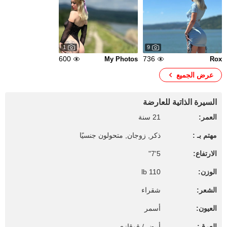
1
9
600
736
My Photos
Rox
عرض الجميع
السيرة الذاتية للعارضة
العمر:
21 سنة
مهتم بـ :
ذكر, زوجان, متحولون جنسيًا
الارتفاع:
5'7"
الوزن:
110 lb
الشعر:
شقراء
العيون:
أسمر
العرق:
أبيض / قوقازي