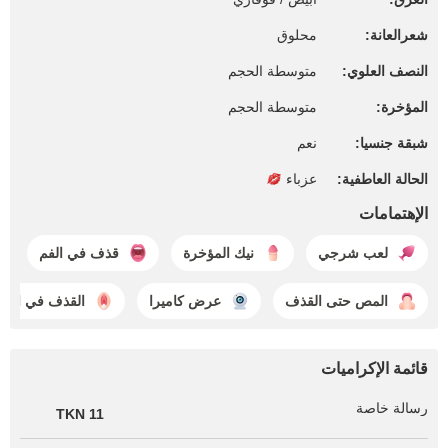
شعرالعانة:
محلوق
النصف العلوي:
متوسطة الحجم
المؤخرة:
متوسطة الحجم
شبقة جنسيا:
نعم
الحالة العاطفية:
عزباء
الإهتمامات
لعب شرجي
نيك المؤخرة
قذف في الفم
المص حتى القذف
عرض كاميرا
القذف في الك
قائمة الإكراميات
رسالة خاصة
11 TKN